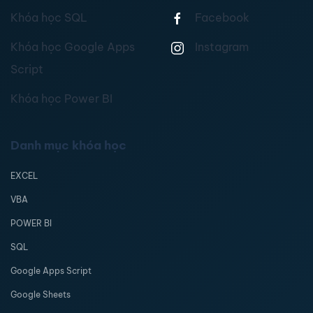
Khóa học SQL
Facebook
Khóa học Google Apps
Instagram
Script
Khóa học Power BI
Danh mục khóa học
EXCEL
VBA
POWER BI
SQL
Google Apps Script
Google Sheets