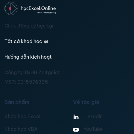
Click đăng ký học tại:
Tất cả khoá học
📖
Hướng dẫn kích hoạt
Công ty TNHH Zeitgeist
MST:
0315976395
Sản phẩm
Về tác giả
Khóa học Excel
Linkedin
Khóa học VBA
YouTube