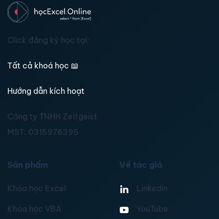
Click đăng ký học tại:
Tất cả khoá học
📖
Hướng dẫn kích hoạt
Công ty TNHH Zeitgeist
MST:
0315976395
Sản phẩm
Về tác giả
Khóa học Excel
Linkedin
Khóa học VBA
YouTube