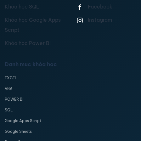
Khóa học SQL
Facebook
Khóa học Google Apps
Instagram
Script
Khóa học Power BI
Danh mục khóa học
EXCEL
VBA
POWER BI
SQL
Google Apps Script
Google Sheets