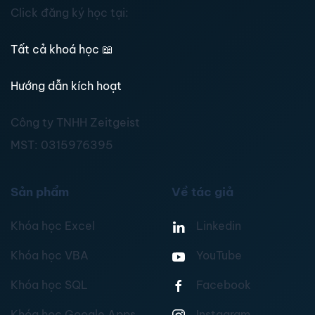
Click đăng ký học tại:
Tất cả khoá học
📖
Hướng dẫn kích hoạt
Công ty TNHH Zeitgeist
MST:
0315976395
Sản phẩm
Về tác giả
Khóa học Excel
Linkedin
Khóa học VBA
YouTube
Khóa học SQL
Facebook
Khóa học Google Apps
Instagram