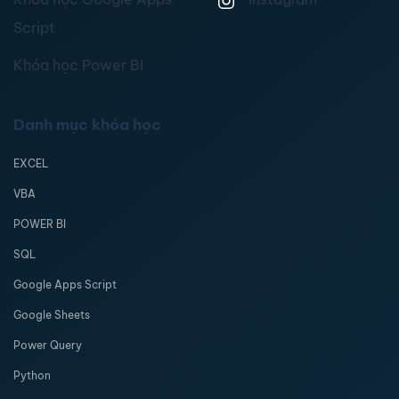
Script
Khóa học Power BI
Danh mục khóa học
EXCEL
VBA
POWER BI
SQL
Google Apps Script
Google Sheets
Power Query
Python