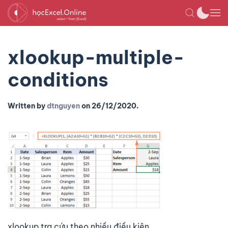
xlookup-multiple-
conditions
Written by
dtnguyen
on
26/12/2020
.
xlookup tra cứu theo nhiều điều kiện