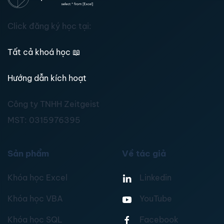
Click đăng ký học tại:
Tất cả khoá học
📖
Hướng dẫn kích hoạt
Công ty TNHH Zeitgeist
MST:
0315976395
Sản phẩm
Về tác giả
Khóa học Excel
Linkedin
Khóa học VBA
YouTube
Khóa học SQL
Facebook