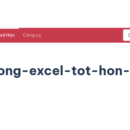
oá Học
Công cụ
ong-excel-tot-hon-