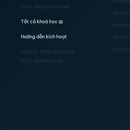
Khóa h
Click đăng ký học tại:
Khóa h
Tất cả khoá học
📖
Khóa h
Hướng dẫn kích hoạt
Khóa h
Khóa h
Công ty TNHH Zeitgeist
MST:
0315976395