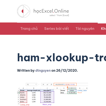
Trang chủ
Series bài viết
Tài nguyên
Kh
ham-xlookup-tr
Written by
dtnguyen
on
26/12/2020
.