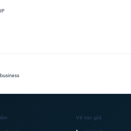
UP
business
hẩm
Về tác giả