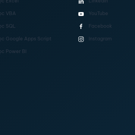
ọc Excel
Linkedin
ọc VBA
YouTube
ọc SQL
Facebook
ọc Google Apps Script
Instagram
ọc Power BI