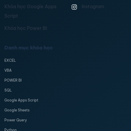
Khóa học Google Apps
Instagram
Script
Khóa học Power BI
Danh mục khóa học
EXCEL
VBA
POWER BI
SQL
Google Apps Script
Google Sheets
Power Query
Python