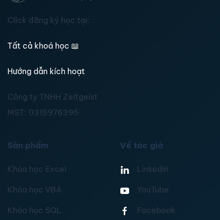
Click đăng ký học tại:
Tất cả khoá học
📖
Hướng dẫn kích hoạt
Công ty TNHH Zeitgeist
MST:
0315976395
Sản phẩm
Về tác giả
Khóa học Excel
Linkedin
Khóa học VBA
YouTube
Khóa học SQL
Facebook