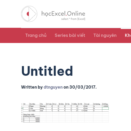
Trang chủ
Series bài viết
Tài nguyên
Kh
Untitled
Written by
dtnguyen
on
30/03/2017
.