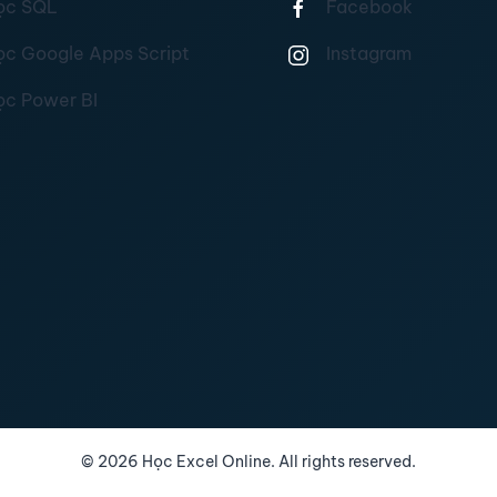
ọc SQL
Facebook
ọc Google Apps Script
Instagram
ọc Power BI
©
2026
Học Excel Online. All rights reserved.