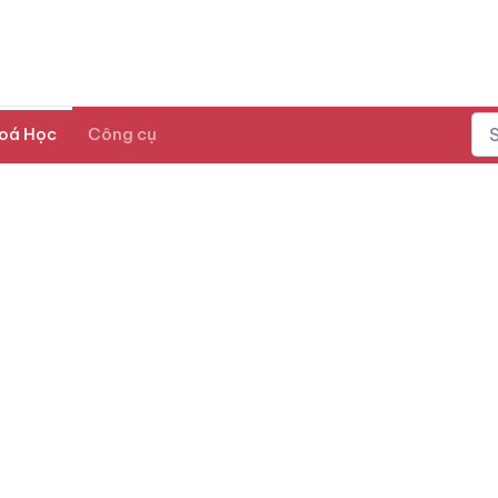
oá Học
Công cụ