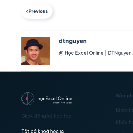
Previous
dtnguyen
@ Học Excel Online | DTNguyen.
Sản p
Khóa h
Click đăng ký học tại:
Khóa h
Tất cả khoá học
📖