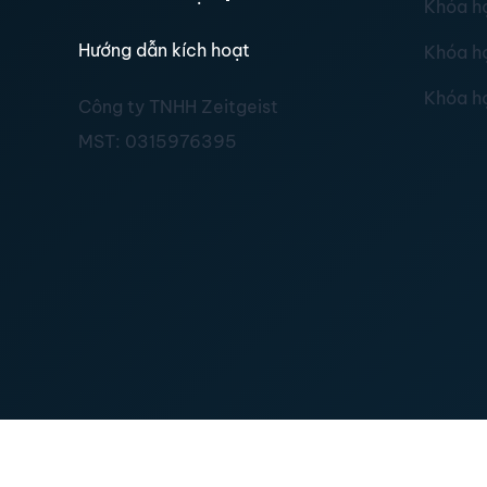
Khóa h
Hướng dẫn kích hoạt
Khóa h
Khóa h
Công ty TNHH Zeitgeist
MST:
0315976395