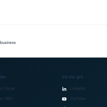
business
hẩm
Về tác giả
ọc Excel
Linkedin
ọc VBA
YouTube