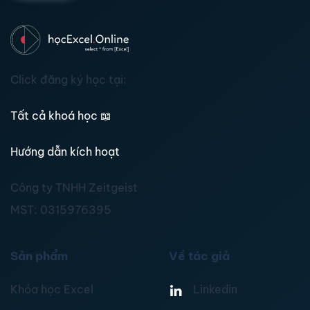
Click đăng ký học tại:
Tất cả khoá học
📖
Hướng dẫn kích hoạt
Công ty TNHH Zeitgeist
MST:
0315976395
Sản phẩm
Về tác giả
Khóa học Excel
Linkedin