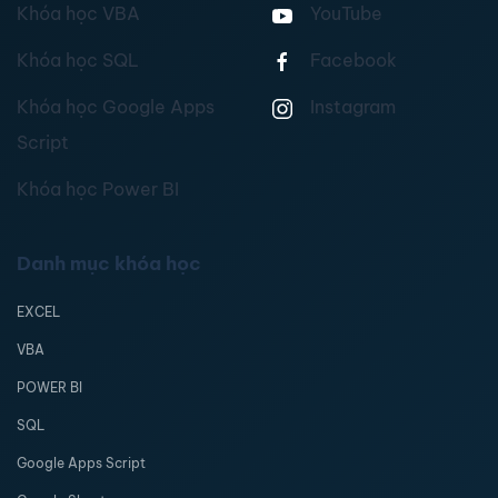
Khóa học VBA
YouTube
Khóa học SQL
Facebook
Khóa học Google Apps
Instagram
Script
Khóa học Power BI
Danh mục khóa học
EXCEL
VBA
POWER BI
SQL
Google Apps Script