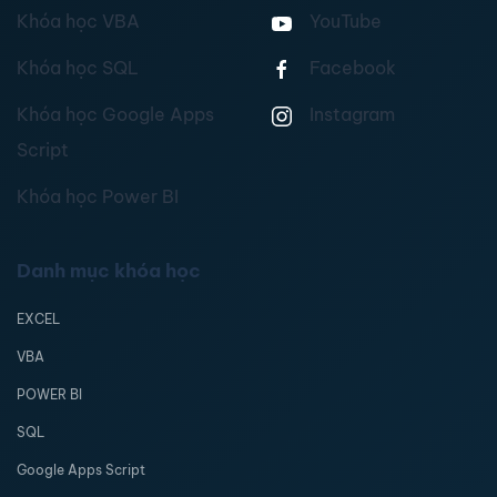
Khóa học VBA
YouTube
Khóa học SQL
Facebook
Khóa học Google Apps
Instagram
Script
Khóa học Power BI
Danh mục khóa học
EXCEL
VBA
POWER BI
SQL
Google Apps Script