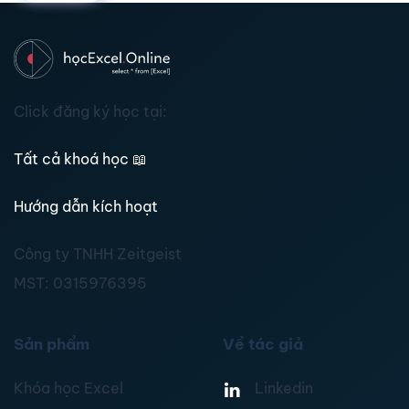
Click đăng ký học tại:
Tất cả khoá học
📖
Hướng dẫn kích hoạt
Công ty TNHH Zeitgeist
MST:
0315976395
Sản phẩm
Về tác giả
Khóa học Excel
Linkedin