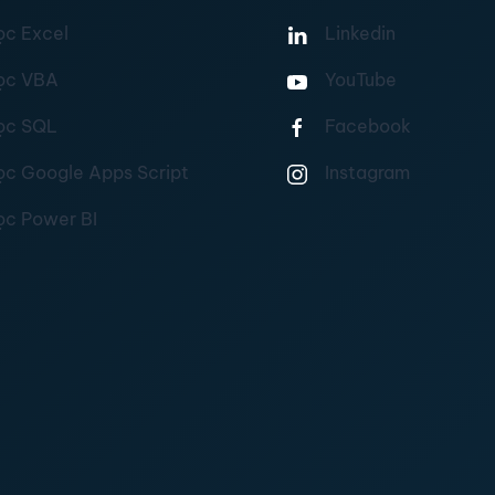
ọc Excel
Linkedin
ọc VBA
YouTube
ọc SQL
Facebook
ọc Google Apps Script
Instagram
ọc Power BI