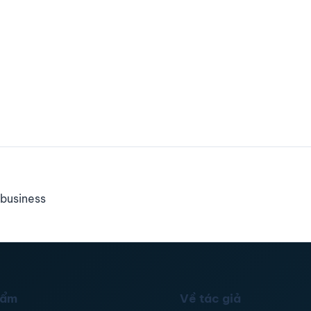
business
hẩm
Về tác giả