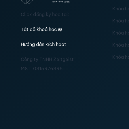
Khóa h
Click đăng ký học tại:
Khóa h
Tất cả khoá học
📖
Khóa h
Hướng dẫn kích hoạt
Khóa h
Khóa h
Công ty TNHH Zeitgeist
MST:
0315976395