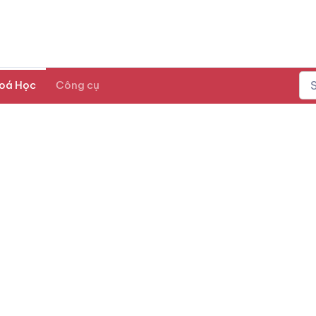
oá Học
Công cụ