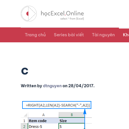
Trang chủ
Series bài viết
Tài nguyên
Kh
c
Written by
dtnguyen
on
28/04/2017
.