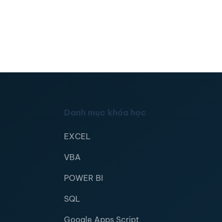
Danh mục khóa học
EXCEL
VBA
POWER BI
SQL
Google Apps Script