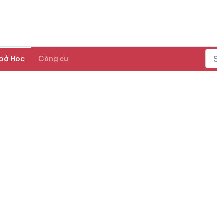
oá Học
Công cụ