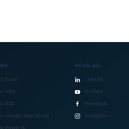
hẩm
Về tác giả
ọc Excel
Linkedin
ọc VBA
YouTube
ọc SQL
Facebook
ọc Google Apps Script
Instagram
ọc Power BI