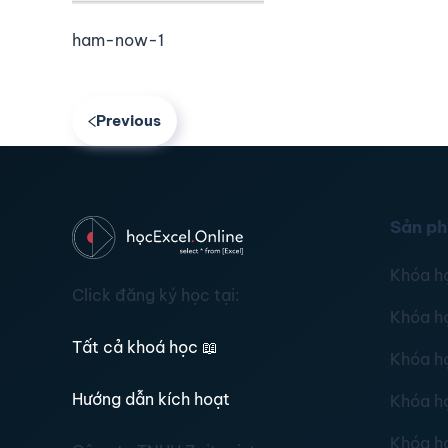
ham-now-1
Previous
Sản p
Khóa h
Click đăng ký học tại:
Khóa h
Tất cả khoá học
📖
Khóa h
Hướng dẫn kích hoạt
Khóa h
Khóa h