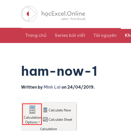
Trang chủ
Series bài viết
Tài nguyên
Kh
ham-now-1
Written by
Minh Lai
on
24/04/2019
.