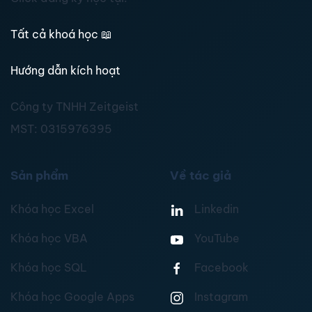
Tất cả khoá học
📖
Hướng dẫn kích hoạt
Công ty TNHH Zeitgeist
MST:
0315976395
Sản phẩm
Về tác giả
Khóa học Excel
Linkedin
Khóa học VBA
YouTube
Khóa học SQL
Facebook
Khóa học Google Apps
Instagram