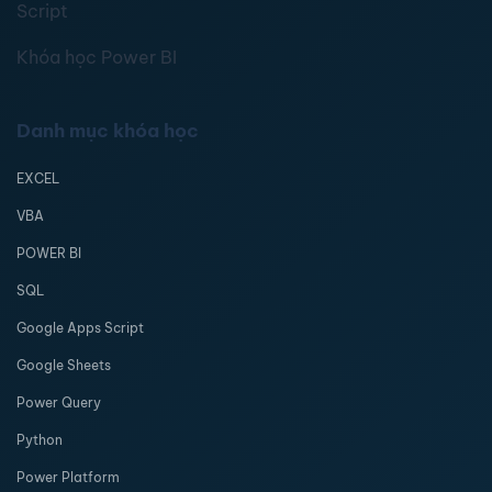
Script
Khóa học Power BI
Danh mục khóa học
EXCEL
VBA
POWER BI
SQL
Google Apps Script
Google Sheets
Power Query
Python
Power Platform