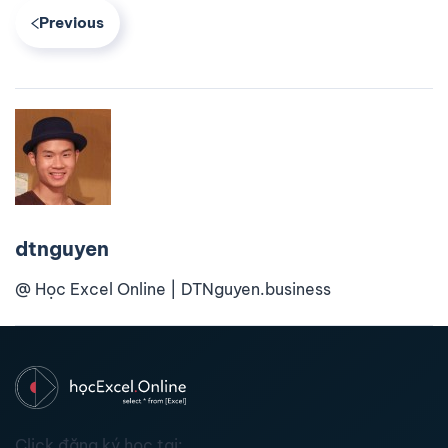
Previous
dtnguyen
@ Học Excel Online | DTNguyen.business
Click đăng ký học tại: