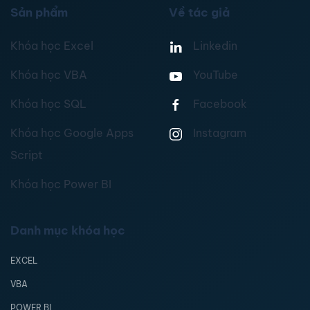
Sản phẩm
Về tác giả
Khóa học Excel
Linkedin
Khóa học VBA
YouTube
Khóa học SQL
Facebook
Khóa học Google Apps
Instagram
Script
Khóa học Power BI
Danh mục khóa học
EXCEL
VBA
POWER BI