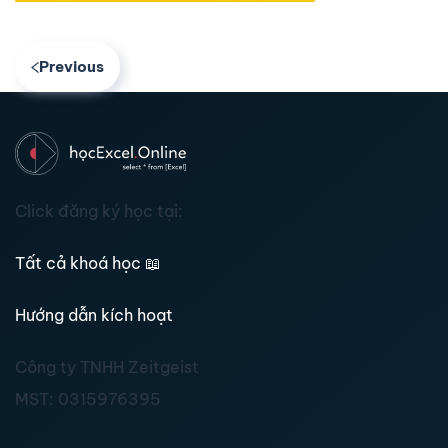
Previous
Click đăng ký học tại:
Tất cả khoá học
📖
Hướng dẫn kích hoạt
Công ty TNHH Zeitgeist
MST:
0315976395