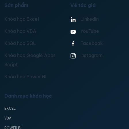
Sản phẩm
Về tác giả
Khóa học Excel
Linkedin
Khóa học VBA
YouTube
Khóa học SQL
Facebook
Khóa học Google Apps
Instagram
Script
Khóa học Power BI
Danh mục khóa học
EXCEL
VBA
POWER BI