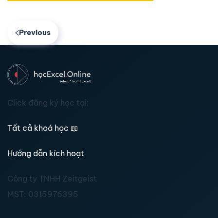
Previous
Click đăng ký học tại:
Tất cả khoá học
📖
Hướng dẫn kích hoạt
Công ty TNHH Zeitgeist
MST:
0315976395