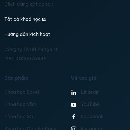
Click đăng ký học tại:
Tất cả khoá học
📖
Hướng dẫn kích hoạt
Công ty TNHH Zeitgeist
MST:
0315976395
Sản phẩm
Về tác giả
Khóa học Excel
Linkedin
Khóa học VBA
YouTube
Khóa học SQL
Facebook
Khóa học Google Apps
Instagram