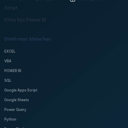
Script
Khóa học Power BI
Danh mục khóa học
EXCEL
VBA
POWER BI
SQL
Google Apps Script
Google Sheets
Power Query
Python