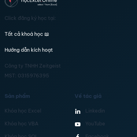
Click đăng ký học tại:
Tất cả khoá học
📖
Hướng dẫn kích hoạt
Công ty TNHH Zeitgeist
MST:
0315976395
Sản phẩm
Về tác giả
Khóa học Excel
Linkedin
Khóa học VBA
YouTube
Khóa học SQL
Facebook