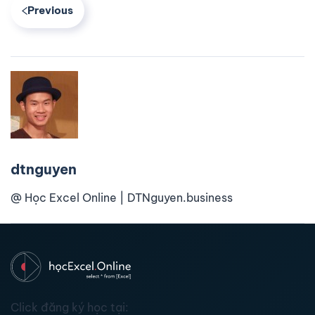
Previous
dtnguyen
@ Học Excel Online | DTNguyen.business
Click đăng ký học tại: