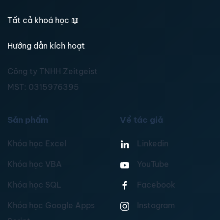
Tất cả khoá học
📖
Hướng dẫn kích hoạt
Công ty TNHH Zeitgeist
MST:
0315976395
Sản phẩm
Về tác giả
Khóa học Excel
Linkedin
Khóa học VBA
YouTube
Khóa học SQL
Facebook
Khóa học Google Apps
Instagram