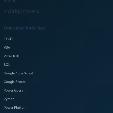
Script
Khóa học Power BI
Danh mục khóa học
EXCEL
VBA
POWER BI
SQL
Google Apps Script
Google Sheets
Power Query
Python
Power Platform