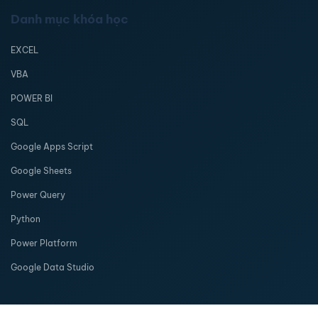
Danh mục khóa học
EXCEL
VBA
POWER BI
SQL
Google Apps Script
Google Sheets
Power Query
Python
Power Platform
Google Data Studio