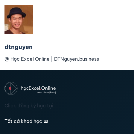
dtnguyen
@ Học Excel Online | DTNguyen.business
Click đăng ký học tại:
Tất cả khoá học
📖