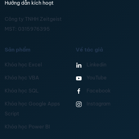
Hướng dẫn kích hoạt
Công ty TNHH Zeitgeist
MST:
0315976395
Sản phẩm
Về tác giả
Khóa học Excel
Linkedin
Khóa học VBA
YouTube
Khóa học SQL
Facebook
Khóa học Google Apps
Instagram
Script
Khóa học Power BI