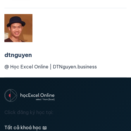
dtnguyen
@ Học Excel Online | DTNguyen.business
Click đăng ký học tại:
Tất cả khoá học
📖