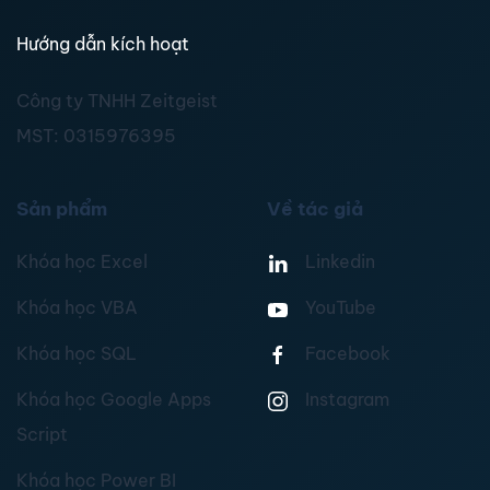
Hướng dẫn kích hoạt
Công ty TNHH Zeitgeist
MST:
0315976395
Sản phẩm
Về tác giả
Khóa học Excel
Linkedin
Khóa học VBA
YouTube
Khóa học SQL
Facebook
Khóa học Google Apps
Instagram
Script
Khóa học Power BI