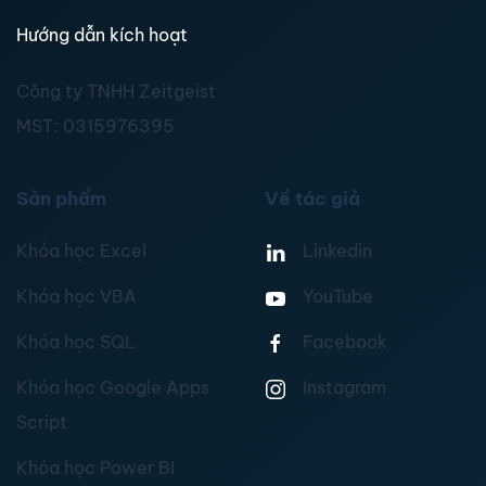
Hướng dẫn kích hoạt
Công ty TNHH Zeitgeist
MST:
0315976395
Sản phẩm
Về tác giả
Khóa học Excel
Linkedin
Khóa học VBA
YouTube
Khóa học SQL
Facebook
Khóa học Google Apps
Instagram
Script
Khóa học Power BI