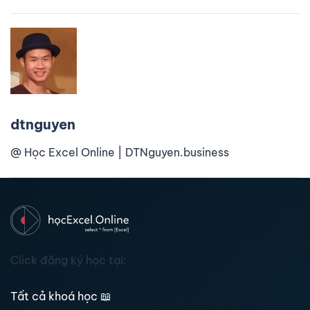
dtnguyen
@ Học Excel Online | DTNguyen.business
Click đăng ký học tại:
Tất cả khoá học
📖