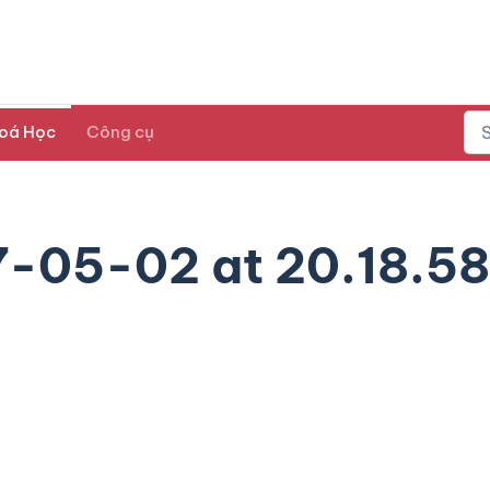
oá Học
Công cụ
7-05-02 at 20.18.58