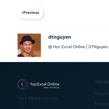
Previous
dtnguyen
@ Học Excel Online | DTNguyen.
Sản p
Khóa h
Click đăng ký học tại:
Khóa h