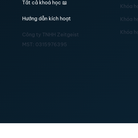
Tất cả khoá học
📖
Khóa h
Hướng dẫn kích hoạt
Khóa h
Khóa h
Công ty TNHH Zeitgeist
MST:
0315976395