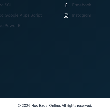
ọc SQL
Facebook
ọc Google Apps Script
Instagram
ọc Power BI
©
2026
Học Excel Online. All rights reserved.