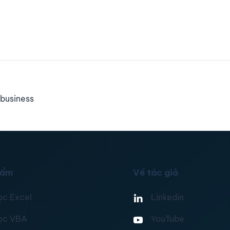
business
hẩm
Về tác giả
ọc Excel
Linkedin
ọc VBA
YouTube