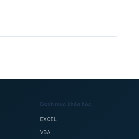
Danh mục khóa học
EXCEL
VBA