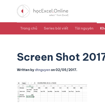
Trang chủ
Series bài viết
Tài nguyên
Kh
Screen Shot 201
Written by
dtnguyen
on
02/05/2017
.