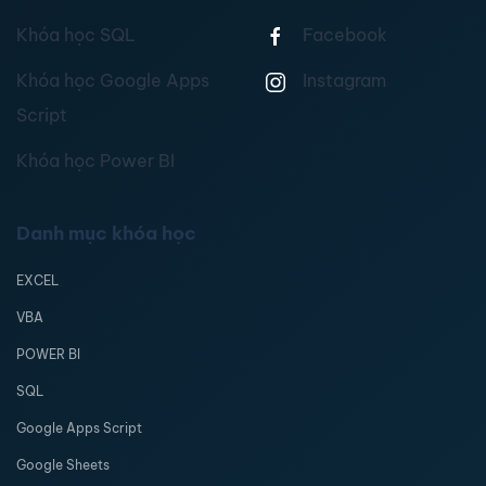
Khóa học SQL
Facebook
Khóa học Google Apps
Instagram
Script
Khóa học Power BI
Danh mục khóa học
EXCEL
VBA
POWER BI
SQL
Google Apps Script
Google Sheets