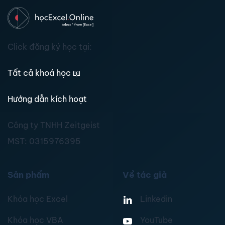
Click đăng ký học tại:
Tất cả khoá học
📖
Hướng dẫn kích hoạt
Công ty TNHH Zeitgeist
MST:
0315976395
Sản phẩm
Về tác giả
Khóa học Excel
Linkedin
Khóa học VBA
YouTube