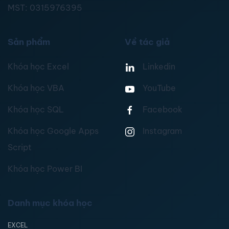
MST:
0315976395
Sản phẩm
Về tác giả
Khóa học Excel
Linkedin
Khóa học VBA
YouTube
Khóa học SQL
Facebook
Khóa học Google Apps
Instagram
Script
Khóa học Power BI
Danh mục khóa học
EXCEL