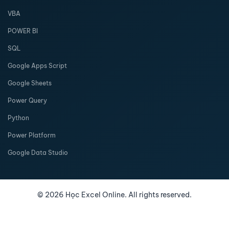
VBA
POWER BI
SQL
Google Apps Script
Google Sheets
Power Query
Python
Power Platform
Google Data Studio
©
2026
Học Excel Online. All rights reserved.