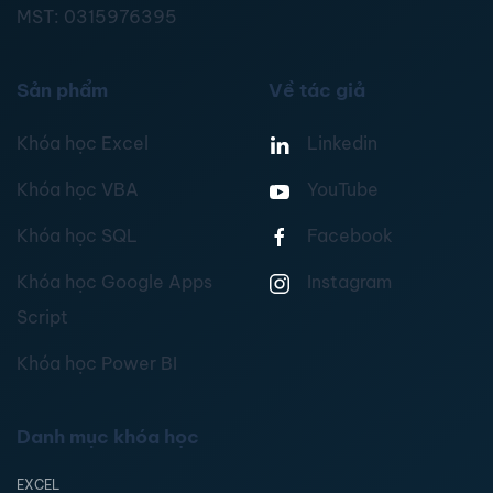
MST:
0315976395
Sản phẩm
Về tác giả
Khóa học Excel
Linkedin
Khóa học VBA
YouTube
Khóa học SQL
Facebook
Khóa học Google Apps
Instagram
Script
Khóa học Power BI
Danh mục khóa học
EXCEL