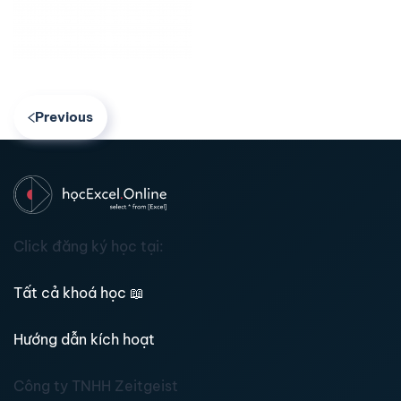
Previous
Click đăng ký học tại:
Tất cả khoá học
📖
Hướng dẫn kích hoạt
Công ty TNHH Zeitgeist