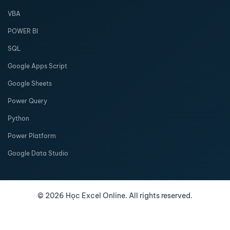
VBA
POWER BI
SQL
Google Apps Script
Google Sheets
Power Query
Python
Power Platform
Google Data Studio
©
2026
Học Excel Online. All rights reserved.