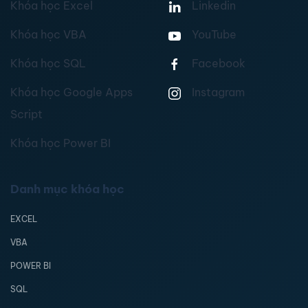
Khóa học Excel
Linkedin
Khóa học VBA
YouTube
Khóa học SQL
Facebook
Khóa học Google Apps
Instagram
Script
Khóa học Power BI
Danh mục khóa học
EXCEL
VBA
POWER BI
SQL