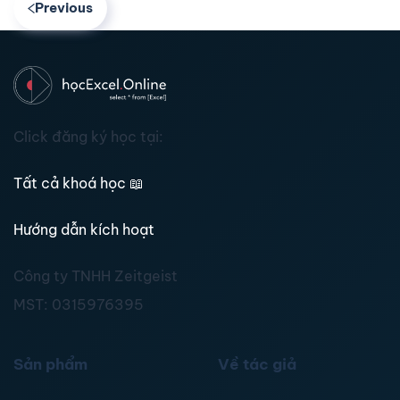
Previous
Click đăng ký học tại:
Tất cả khoá học
📖
Hướng dẫn kích hoạt
Công ty TNHH Zeitgeist
MST:
0315976395
Sản phẩm
Về tác giả