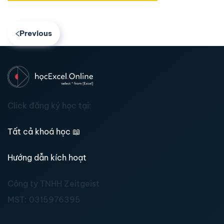
Previous
Click đăng ký học tại:
Tất cả khoá học
📖
Hướng dẫn kích hoạt
Công ty TNHH Zeitgeist
MST:
0315976395