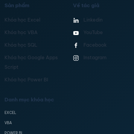
Sản phẩm
Về tác giả
Khóa học Excel
Linkedin
Khóa học VBA
YouTube
Khóa học SQL
Facebook
Khóa học Google Apps
Instagram
Script
Khóa học Power BI
Danh mục khóa học
EXCEL
VBA
POWER BI