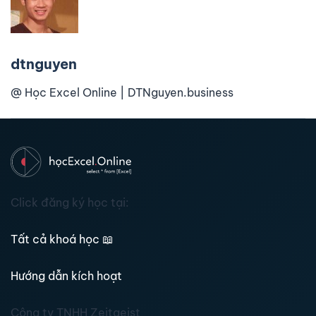
dtnguyen
@ Học Excel Online | DTNguyen.business
Click đăng ký học tại:
Tất cả khoá học
📖
Hướng dẫn kích hoạt
Công ty TNHH Zeitgeist