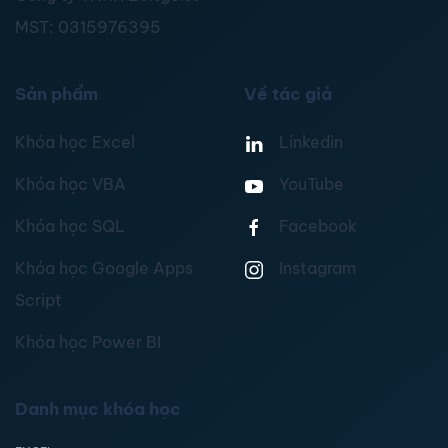
MST:
0315976395
Sản phẩm
Về tác giả
Khóa học Excel
Linkedin
Khóa học VBA
YouTube
Khóa học SQL
Facebook
Khóa học Google Apps
Instagram
Script
Khóa học Power BI
Danh mục khóa học