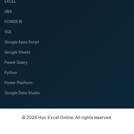
EXCEL
VBA
POWER BI
SQL
Google Apps Script
Google Sheets
Power Query
Python
Power Platform
Google Data Studio
©
2026
Học Excel Online. All rights reserved.