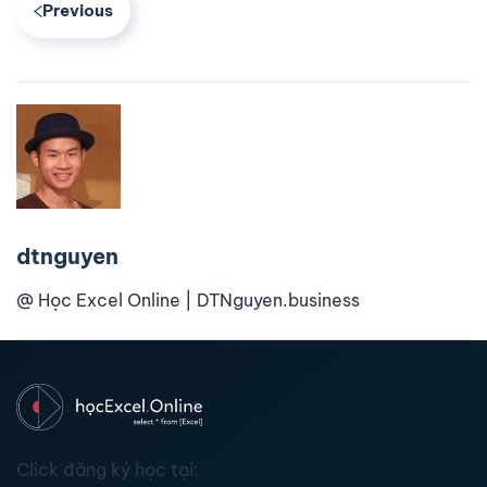
Previous
dtnguyen
@ Học Excel Online | DTNguyen.business
Click đăng ký học tại: