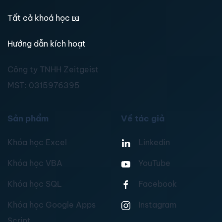
Tất cả khoá học
📖
Hướng dẫn kích hoạt
Công ty TNHH Zeitgeist
MST:
0315976395
Sản phẩm
Về tác giả
Khóa học Excel
Linkedin
Khóa học VBA
YouTube
Khóa học SQL
Facebook
Khóa học Google Apps
Instagram
Script