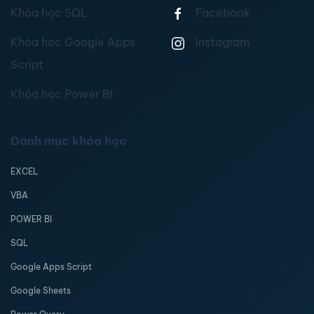
Khóa học SQL
Facebook
Khóa học Google Apps
Instagram
Script
Khóa học Power BI
Danh mục khóa học
EXCEL
VBA
POWER BI
SQL
Google Apps Script
Google Sheets