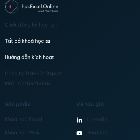
Click đăng ký học tại:
Tất cả khoá học
📖
Hướng dẫn kích hoạt
Công ty TNHH Zeitgeist
MST:
0315976395
Sản phẩm
Về tác giả
Khóa học Excel
Linkedin
Khóa học VBA
YouTube