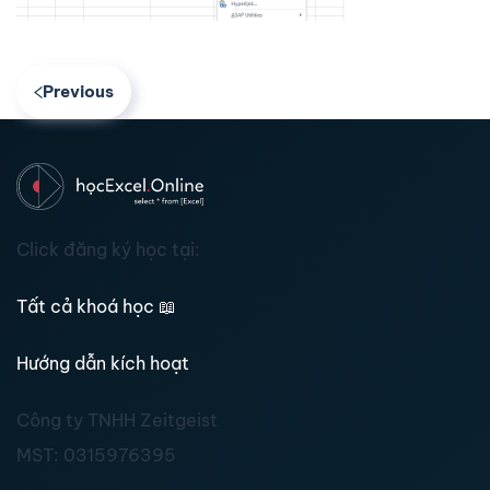
Previous
Click đăng ký học tại:
Tất cả khoá học
📖
Hướng dẫn kích hoạt
Công ty TNHH Zeitgeist
MST:
0315976395