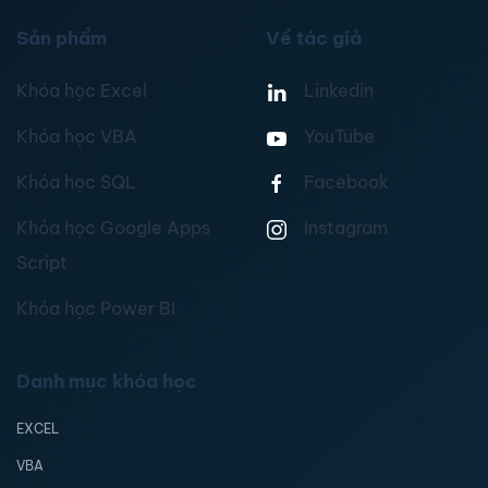
Sản phẩm
Về tác giả
Khóa học Excel
Linkedin
Khóa học VBA
YouTube
Khóa học SQL
Facebook
Khóa học Google Apps
Instagram
Script
Khóa học Power BI
Danh mục khóa học
EXCEL
VBA