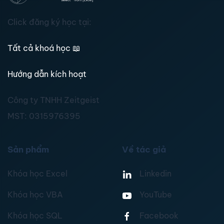
Click đăng ký học tại:
Tất cả khoá học
📖
Hướng dẫn kích hoạt
Công ty TNHH Zeitgeist
MST:
0315976395
Sản phẩm
Về tác giả
Khóa học Excel
Linkedin
Khóa học VBA
YouTube
Khóa học SQL
Facebook