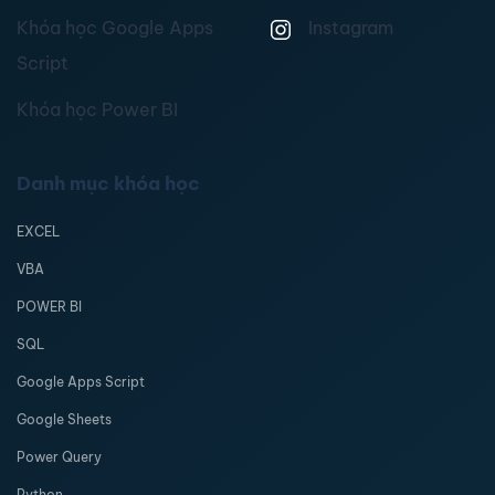
Khóa học Google Apps
Instagram
Script
Khóa học Power BI
Danh mục khóa học
EXCEL
VBA
POWER BI
SQL
Google Apps Script
Google Sheets
Power Query
Python