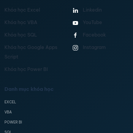
Khóa học Excel
Linkedin
Khóa học VBA
YouTube
Khóa học SQL
Facebook
Khóa học Google Apps
Instagram
Script
Khóa học Power BI
Danh mục khóa học
EXCEL
VBA
POWER BI
SQL