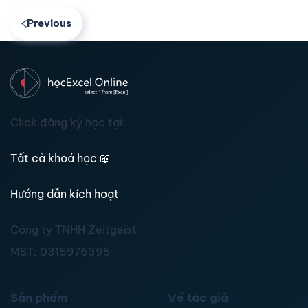
Previous
Click đăng ký học tại:
Tất cả khoá học
📖
Hướng dẫn kích hoạt
Công ty TNHH Zeitgeist
MST:
0315976395
Sản phẩm
Về tác giả