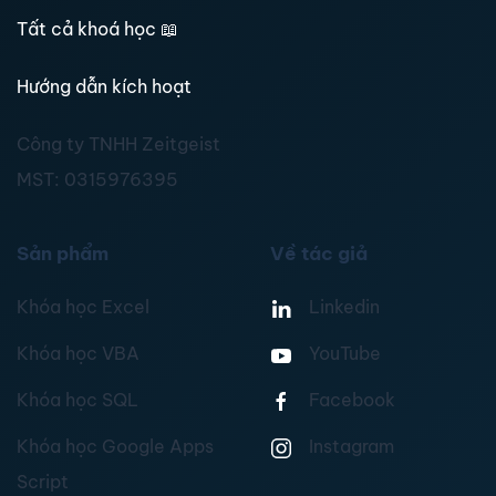
Tất cả khoá học
📖
Hướng dẫn kích hoạt
Công ty TNHH Zeitgeist
MST:
0315976395
Sản phẩm
Về tác giả
Khóa học Excel
Linkedin
Khóa học VBA
YouTube
Khóa học SQL
Facebook
Khóa học Google Apps
Instagram
Script