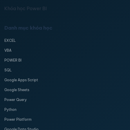
Khóa học Power BI
Danh mục khóa học
EXCEL
VBA
POWER BI
SQL
Google Apps Script
Google Sheets
Power Query
Python
Power Platform
Google Data Studio