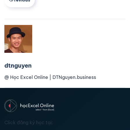
dtnguyen
@ Học Excel Online | DTNguyen.business
Click đăng ký học tại: