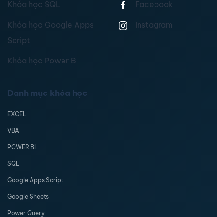
Khóa học SQL
Facebook
Khóa học Google Apps
Instagram
Script
Khóa học Power BI
Danh mục khóa học
EXCEL
VBA
POWER BI
SQL
Google Apps Script
Google Sheets
Power Query