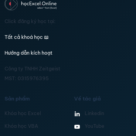
Click đăng ký học tại:
Tất cả khoá học
📖
Hướng dẫn kích hoạt
Công ty TNHH Zeitgeist
MST:
0315976395
Sản phẩm
Về tác giả
Khóa học Excel
Linkedin
Khóa học VBA
YouTube