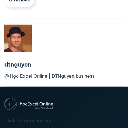
dtnguyen
@ Học Excel Online | DTNguyen.business
Click đăng ký học tại: