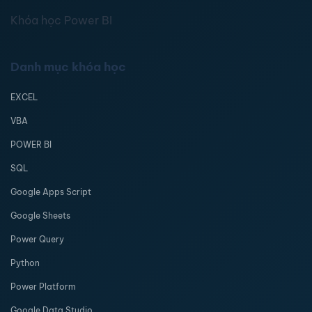
Khóa học Power BI
Danh mục khóa học
EXCEL
VBA
POWER BI
SQL
Google Apps Script
Google Sheets
Power Query
Python
Power Platform
Google Data Studio