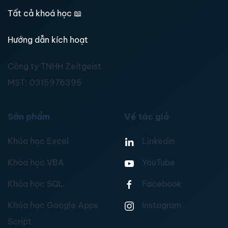
Tất cả khoá học
📖
Hướng dẫn kích hoạt
Công ty TNHH Zeitgeist
MST:
0315976395
Sản phẩm
Về tác giả
Khóa học Excel
Linkedin
Khóa học VBA
YouTube
Khóa học SQL
Facebook
Khóa học Google Apps
Instagram
Script