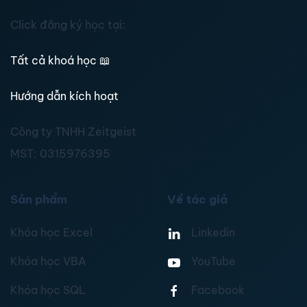
Click đăng ký học tại:
Tất cả khoá học
📖
Hướng dẫn kích hoạt
Công ty TNHH Zeitgeist
MST:
0315976395
Sản phẩm
Về tác giả
Khóa học Excel
Linkedin
Khóa học VBA
YouTube
Khóa học SQL
Facebook