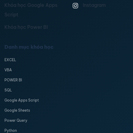
Khóa học Google Apps
Instagram
Script
Khóa học Power BI
Danh mục khóa học
EXCEL
VBA
POWER BI
SQL
Google Apps Script
Google Sheets
Power Query
Python