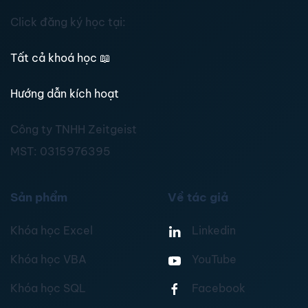
Click đăng ký học tại:
Tất cả khoá học
📖
Hướng dẫn kích hoạt
Công ty TNHH Zeitgeist
MST:
0315976395
Sản phẩm
Về tác giả
Khóa học Excel
Linkedin
Khóa học VBA
YouTube
Khóa học SQL
Facebook