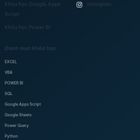
Khóa học Google Apps
Instagram
Script
Khóa học Power BI
Danh mục khóa học
EXCEL
VBA
POWER BI
SQL
Google Apps Script
Google Sheets
Power Query
Python