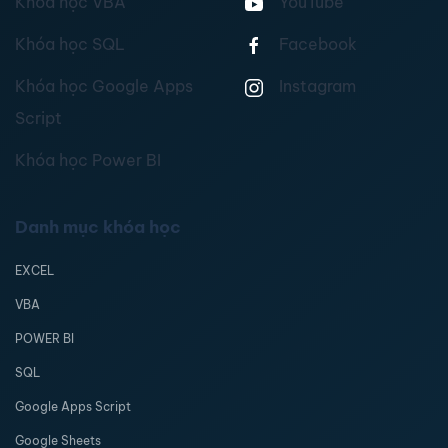
Khóa học VBA
YouTube
Khóa học SQL
Facebook
Khóa học Google Apps
Instagram
Script
Khóa học Power BI
Danh mục khóa học
EXCEL
VBA
POWER BI
SQL
Google Apps Script
Google Sheets