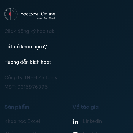
Click đăng ký học tại:
Tất cả khoá học
📖
Hướng dẫn kích hoạt
Công ty TNHH Zeitgeist
MST:
0315976395
Sản phẩm
Về tác giả
Khóa học Excel
Linkedin