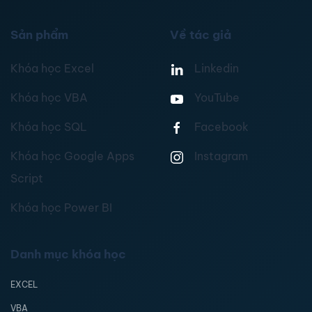
Sản phẩm
Về tác giả
Khóa học Excel
Linkedin
Khóa học VBA
YouTube
Khóa học SQL
Facebook
Khóa học Google Apps
Instagram
Script
Khóa học Power BI
Danh mục khóa học
EXCEL
VBA