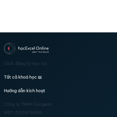
Click đăng ký học tại:
Tất cả khoá học
📖
Hướng dẫn kích hoạt
Công ty TNHH Zeitgeist
MST:
0315976395