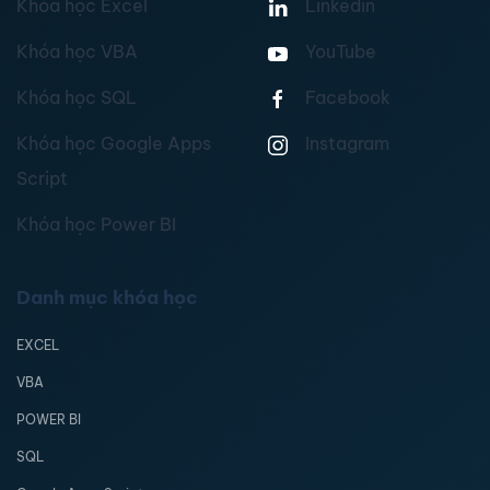
Khóa học Excel
Linkedin
Khóa học VBA
YouTube
Khóa học SQL
Facebook
Khóa học Google Apps
Instagram
Script
Khóa học Power BI
Danh mục khóa học
EXCEL
VBA
POWER BI
SQL