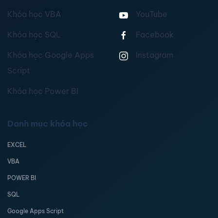
Khóa học VBA
YouTube
Khóa học SQL
Facebook
Khóa học Google Apps
Instagram
Script
Khóa học Power BI
Danh mục khóa học
EXCEL
VBA
POWER BI
SQL
Google Apps Script