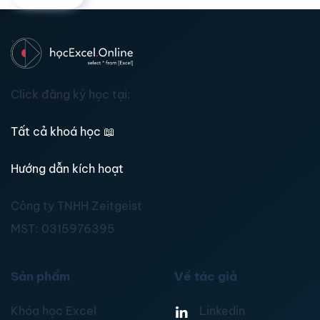
Click đăng ký học tại:
Tất cả khoá học
📖
Hướng dẫn kích hoạt
Công ty TNHH Zeitgeist
MST:
0315976395
Sản phẩm
Về tác giả
Khóa học Excel
Linkedin