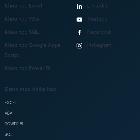
Khóa học Excel
Linkedin
Khóa học VBA
YouTube
Khóa học SQL
Facebook
Khóa học Google Apps
Instagram
Script
Khóa học Power BI
Danh mục khóa học
EXCEL
VBA
POWER BI
SQL