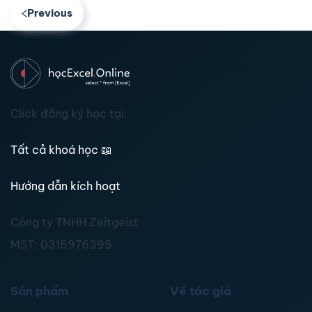
Previous
Click đăng ký học tại:
Tất cả khoá học
📖
Hướng dẫn kích hoạt
Công ty TNHH Zeitgeist
MST:
0315976395
Sản phẩm
Về tác giả