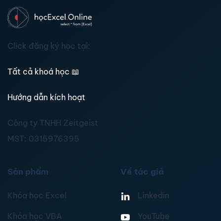
Click đăng ký học tại:
Tất cả khoá học
📖
Hướng dẫn kích hoạt
Công ty TNHH Zeitgeist
MST:
0315976395
Sản phẩm
Về tác giả
Khóa học Excel
Linkedin
Khóa học VBA
YouTube