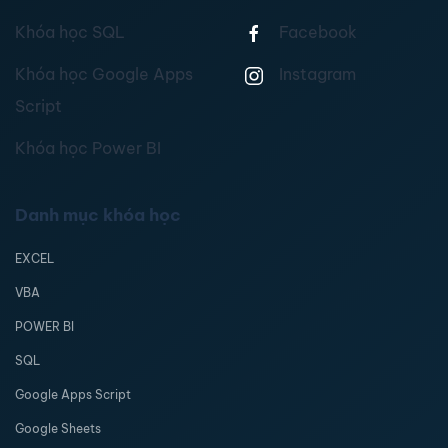
Khóa học SQL
Facebook
Khóa học Google Apps
Instagram
Script
Khóa học Power BI
Danh mục khóa học
EXCEL
VBA
POWER BI
SQL
Google Apps Script
Google Sheets