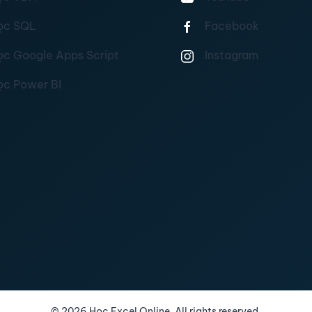
ọc SQL
Facebook
ọc Google Apps Script
Instagram
ọc Power BI
©
2026
Học Excel Online. All rights reserved.