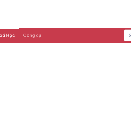
oá Học
Công cụ