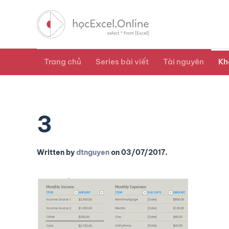
Trang chủ
Series bài viết
Tài nguyên
Kh
3
Written by
dtnguyen
on
03/07/2017
.