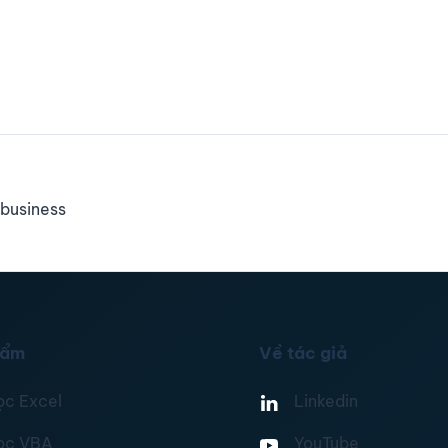
business
hẩm
Về tác giả
ọc Excel
Linkedin
ọc VBA
YouTube