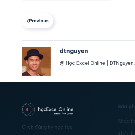
Previous
dtnguyen
@ Học Excel Online | DTNguyen.
Sản p
Khóa h
Click đăng ký học tại:
Khóa h