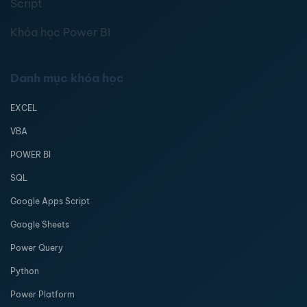
Script
Khóa học Power BI
Danh mục khóa học
EXCEL
VBA
POWER BI
SQL
Google Apps Script
Google Sheets
Power Query
Python
Power Platform