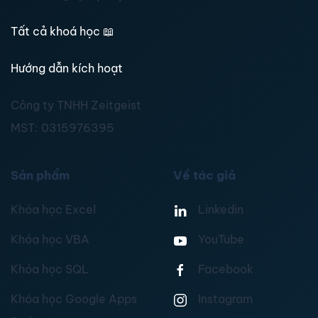
Tất cả khoá học
📖
Hướng dẫn kích hoạt
Công ty TNHH Zeitgeist
MST:
0315976395
Sản phẩm
Về tác giả
Khóa học Excel
Linkedin
Khóa học VBA
YouTube
Khóa học SQL
Facebook
Khóa học Google Apps
Instagram