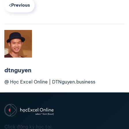
Previous
dtnguyen
@ Học Excel Online | DTNguyen.business
Click đăng ký học tại: