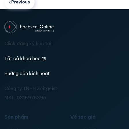
Previous
Click đăng ký học tại:
Tất cả khoá học
📖
Hướng dẫn kích hoạt
Công ty TNHH Zeitgeist
MST:
0315976395
Sản phẩm
Về tác giả