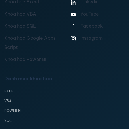
Khóa học Excel
Linkedin
Khóa học VBA
YouTube
Khóa học SQL
Facebook
Khóa học Google Apps
Instagram
Script
Khóa học Power BI
Danh mục khóa học
EXCEL
VBA
POWER BI
SQL