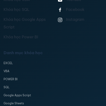
Khóa học SQL
Facebook
Khóa học Google Apps
Instagram
Script
Khóa học Power BI
Danh mục khóa học
EXCEL
VBA
POWER BI
SQL
Google Apps Script
Google Sheets