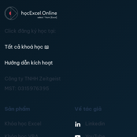
Click đăng ký học tại:
Tất cả khoá học
📖
Hướng dẫn kích hoạt
Công ty TNHH Zeitgeist
MST:
0315976395
Sản phẩm
Về tác giả
Khóa học Excel
Linkedin
Khóa học VBA
YouTube