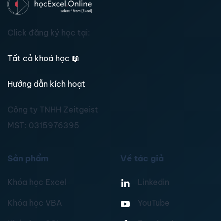
Click đăng ký học tại:
Tất cả khoá học
📖
Hướng dẫn kích hoạt
Công ty TNHH Zeitgeist
MST:
0315976395
Sản phẩm
Về tác giả
Khóa học Excel
Linkedin
Khóa học VBA
YouTube