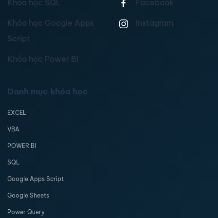
Khóa học SQL
Facebook
Khóa học Google Apps
Instagram
Script
Khóa học Power BI
Danh mục khóa học
EXCEL
VBA
POWER BI
SQL
Google Apps Script
Google Sheets
Power Query