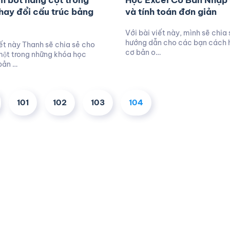
 bớt hàng cột trong
Học Excel Cơ Bản Nhập 
thay đổi cấu trúc bảng
và tính toán đơn giản
Với bài viết này, mình sẽ chia 
hướng dẫn cho các bạn cách 
iết này Thanh sẽ chia sẻ cho
cơ bản o…
một trong những khóa học
bản …
101
102
103
104