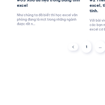
#03 Xoá dữ liệu trong bảng tính
#2 Thêm
excel
excel, 
tính.
Như chúng ta đã biết thì học excel văn
phòng đang là một trong những ngành
Với bài v
được rất n…
các bạn 
excel cơ 
1
…