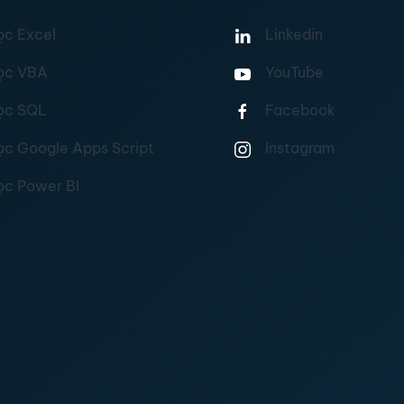
ọc Excel
Linkedin
ọc VBA
YouTube
ọc SQL
Facebook
ọc Google Apps Script
Instagram
ọc Power BI