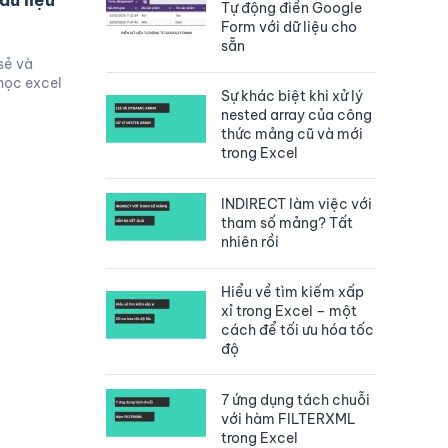
dữ liệu
Tự động điền Google
Form với dữ liệu cho
sẵn
sẻ và
học excel
Sự khác biệt khi xử lý
nested array của công
thức mảng cũ và mới
trong Excel
INDIRECT làm việc với
tham số mảng? Tất
nhiên rồi
Hiểu về tìm kiếm xấp
xỉ trong Excel – một
cách để tối ưu hóa tốc
độ
7 ứng dụng tách chuỗi
với hàm FILTERXML
trong Excel