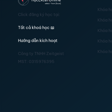
Khóa h
Click đăng ký học tại:
Khóa h
Tất cả khoá học
📖
Khóa h
Hướng dẫn kích hoạt
Khóa h
Khóa h
Công ty TNHH Zeitgeist
MST:
0315976395