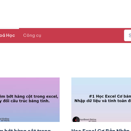
oá Học
Công cụ