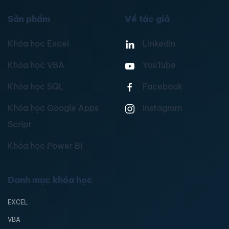
Sản phẩm
Về tác giả
Khóa học Excel
Linkedin
Khóa học VBA
YouTube
Khóa học SQL
Facebook
Khóa học Google Apps
Instagram
Script
Khóa học Power BI
Danh mục khóa học
EXCEL
VBA