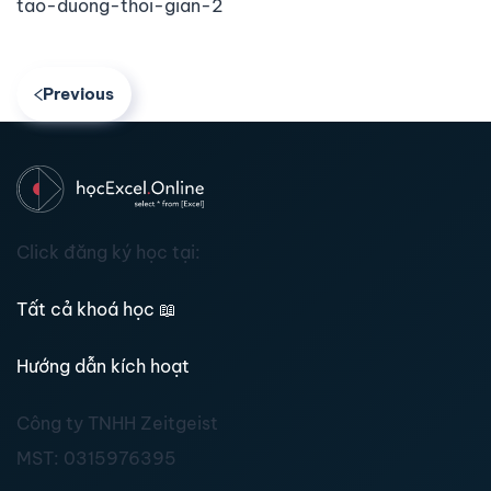
tao-duong-thoi-gian-2
Previous
Click đăng ký học tại:
Tất cả khoá học
📖
Hướng dẫn kích hoạt
Công ty TNHH Zeitgeist
MST:
0315976395